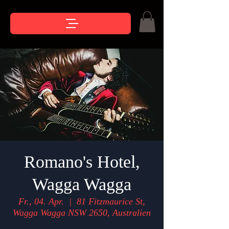
Romano's Hotel,
Wagga Wagga
Fr., 04. Apr.
  |  
81 Fitzmaurice St,
Wagga Wagga NSW 2650, Australien