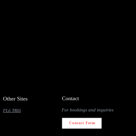
Contact
Other Sites
For bookings and inquiries
FLō TRIō
Contact Form