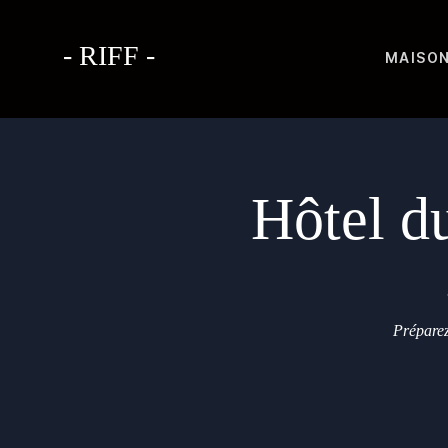
- RIFF -
MAISO
Hôtel d
Préparez