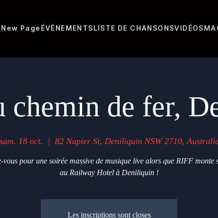
N
New Page
ÉVÉNEMENTS
LISTE DE CHANSONS
VIDÉOS
MA
u chemin de fer, De
sam. 18 oct.
  |  
82 Napier St, Deniliquin NSW 2710, Australi
-vous pour une soirée massive de musique live alors que RIFF monte 
au Railway Hotel à Deniliquin !
Les inscriptions sont closes