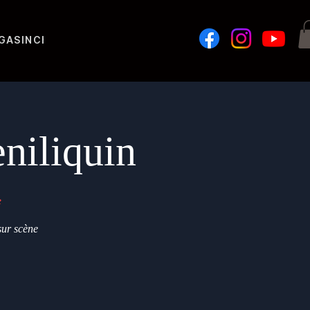
GASIN
Challenges
niliquin
e
sur scène