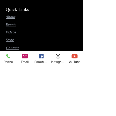
Quick Links
About
Events
Videos
Store
Contact
Blog
Phone
Email
Facebook
Instagram
YouTube
Latest Releases
"Early Riser" (2026)
"Time (This Moment Should Stay)" (2026)
"So Many Memories" (2025)