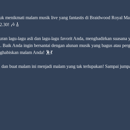
k menikmati malam musik live yang fantastis di Braidwood Royal Mail
22.30! 🎶🎸
n lagu-lagu asli dan lagu-lagu favorit Anda, menghadirkan suasana
aik Anda ingin bersantai dengan alunan musik yang bagus atau pergi k
ghabiskan malam Anda! 🕺💃
an buat malam ini menjadi malam yang tak terlupakan! Sampai jumpa