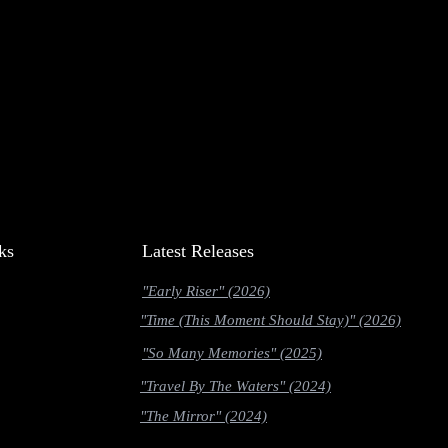
ks
Latest Releases
"Early Riser" (2026)
"Time (This Moment Should Stay)" (2026)
"So Many Memories" (2025)
"Travel By The Waters" (2024)
"The Mirror" (2024)