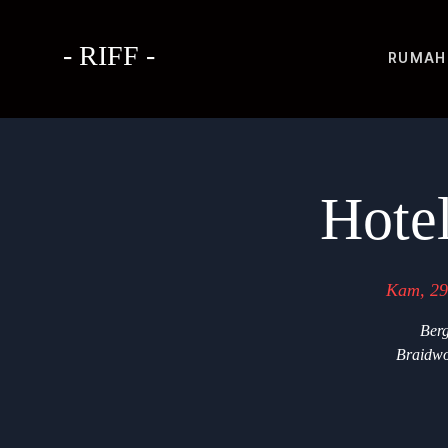
- RIFF -
RUMAH
Hote
Kam, 29
Berg
Braidwo