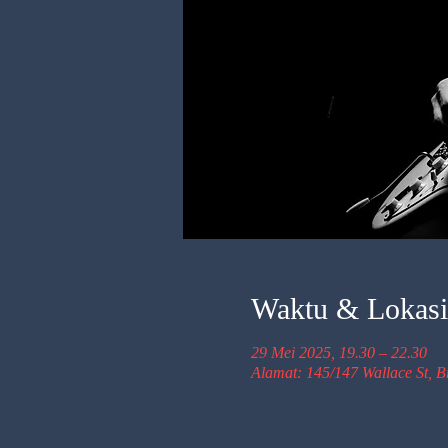
Waktu & Lokasi
29 Mei 2025, 19.30 – 22.30
Alamat: 145/147 Wallace St, 