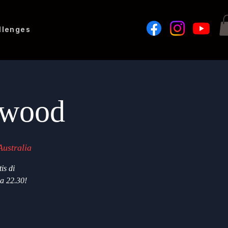
llenges
dwood
ustralia
is di
a 22.30!