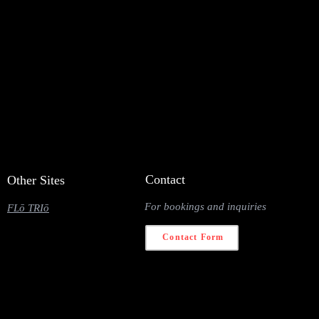
Contact
Other Sites
For bookings and inquiries
FLō TRIō
Contact Form