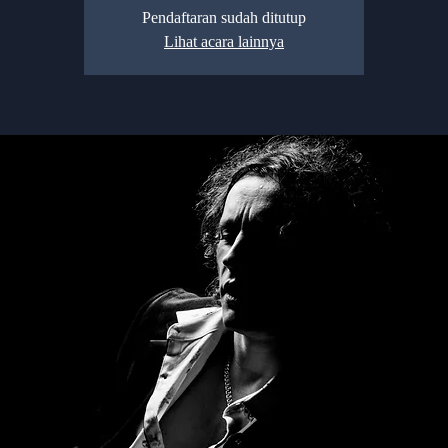
Pendaftaran sudah ditutup
Lihat acara lainnya