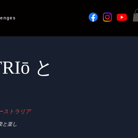
lenges
RIō と
オーストラリア
楽と楽し