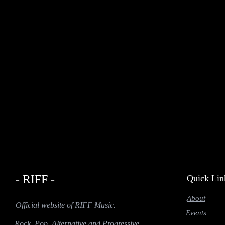
- RIFF -
Quick Lin
About
Official website of RIFF Music.
Events
Rock, Pop, Alternative and Progressive