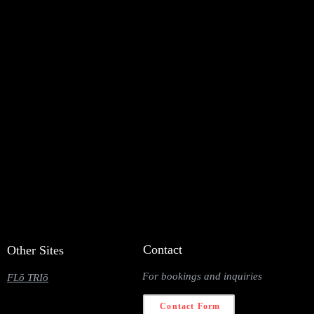
Contact
Other Sites
For bookings and inquiries
FLō TRIō
Contact Form