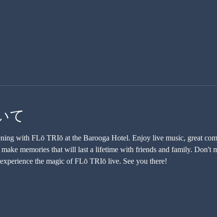
いて
vening with FLō TRIō at the Barooga Hotel. Enjoy live music, great comp
ake memories that will last a lifetime with friends and family. Don't mi
experience the magic of FLō TRIō live. See you there!