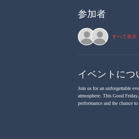
参加者
すべて表示
イベントにつ
Join us for an unforgettable e
atmosphere. This Good Friday, m
performance and the chance to 