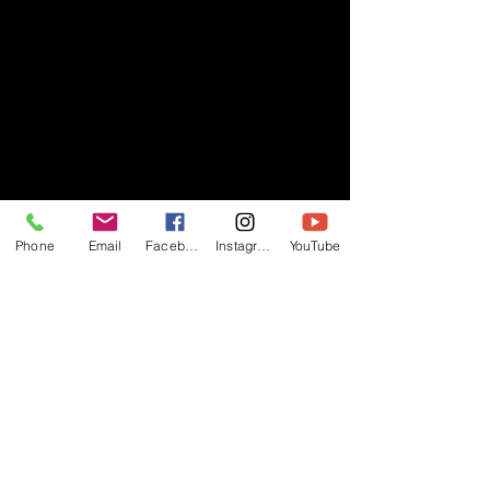
Phone
Email
Facebook
Instagram
YouTube
- RIFF -
Official website of RIFF Music.
Rock, Pop, Alternative and Progressive
sounds.
Quick Links
About
Events