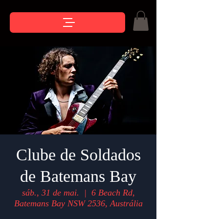
Clube de Soldados
de Batemans Bay
sáb., 31 de mai.
  |  
6 Beach Rd,
Batemans Bay NSW 2536, Austrália