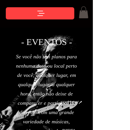
- EVENTOS -
Se você não tem planos para
nenhuma data ou local perto
de você, qualquer lugar, em
qualquer lugar, a qualquer
hora, então não deixe de
comparecer e participar da
diversão com uma grande
variedade de músicas,