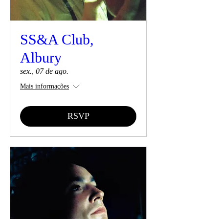
SS&A Club,
Albury
sex., 07 de ago.
Mais informações
RSVP