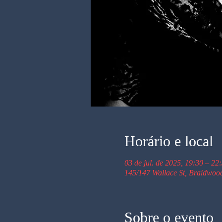
Horário e local
03 de jul. de 2025, 19:30 – 22
145/147 Wallace St, Braidwoo
Sobre o evento