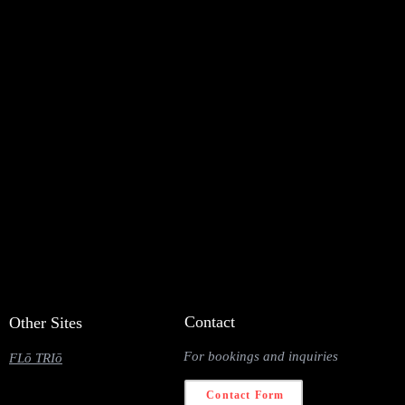
Contact
Other Sites
For bookings and inquiries
FLō TRIō
Contact Form