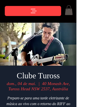
Clube Tuross
dom., 04 de mai.
  |  
40 Monash Ave,
Tuross Head NSW 2537, Austrália
Prepare-se para uma tarde eletrizante de
música ao vivo com o retorno do RIFF ao