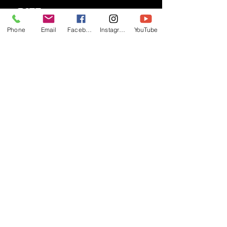
- RIFF -
Official website of RIFF Music.
Phone
Email
Facebook
Instagram
YouTube
Rock, Pop, Alternative and Progressive
sounds.
Quick Links
About
Events
Videos
Store
Contact
Blog
Latest Releases