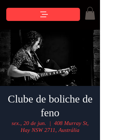
Clube de boliche de
feno
sex., 20 de jun.
  |  
408 Murray St,
Hay NSW 2711, Austrália