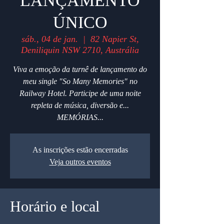
LANÇAMENTO
ÚNICO
sáb., 04 de jan.
  |  
82 Napier St,
Deniliquin NSW 2710, Austrália
Viva a emoção da turnê de lançamento do
meu single "So Many Memories" no
Railway Hotel. Participe de uma noite
repleta de música, diversão e...
MEMÓRIAS...
As inscrições estão encerradas
Veja outros eventos
Horário e local