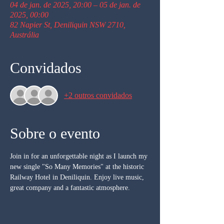
04 de jan. de 2025, 20:00 – 05 de jan. de
2025, 00:00
82 Napier St, Deniliquin NSW 2710,
Austrália
Convidados
+2 outros convidados
Sobre o evento
Join in for an unforgettable night as I launch my 
new single "So Many Memories" at the historic 
Railway Hotel in Deniliquin. Enjoy live music, 
great company and a fantastic atmosphere.