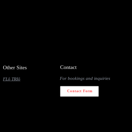
Contact
Other Sites
For bookings and inquiries
FLō TRIō
Contact Form