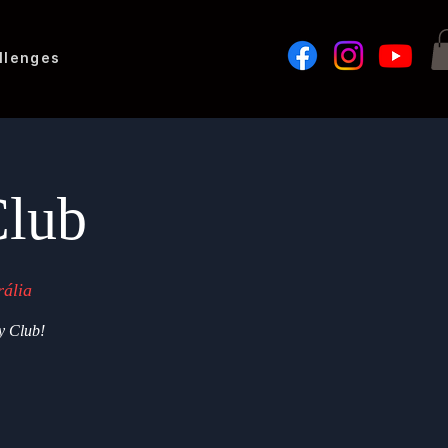
llenges
Club
ália
y Club!