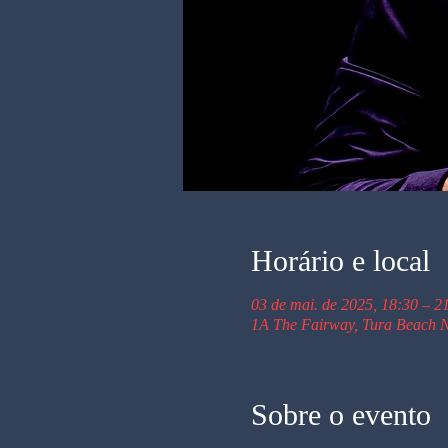
Horário e local
03 de mai. de 2025, 18:30 – 2
1A The Fairway, Tura Beach N
Sobre o evento