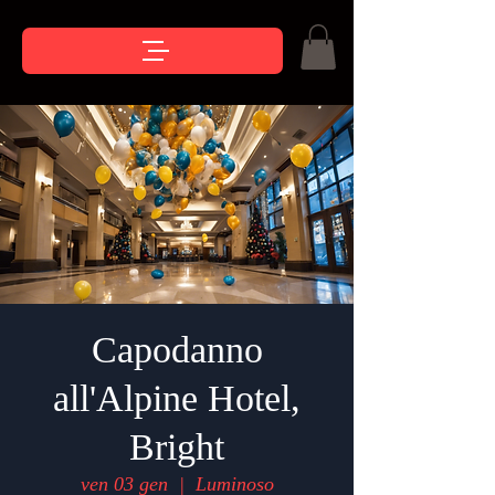
Capodanno
all'Alpine Hotel,
Bright
ven 03 gen
  |  
Luminoso