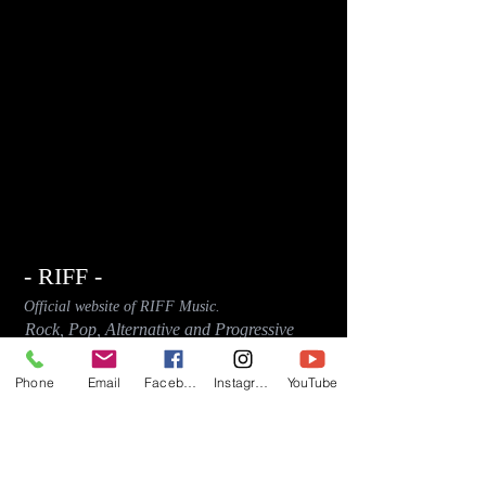
- RIFF -
Official website of RIFF Music.
Rock, Pop, Alternative and Progressive
sounds.
Phone
Email
Facebook
Instagram
YouTube
Quick Links
About
Events