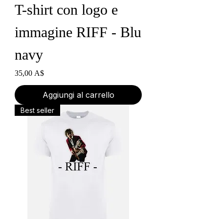
T-shirt con logo e
immagine RIFF - Blu
navy
Prezzo
35,00 A$
Aggiungi al carrello
Best seller