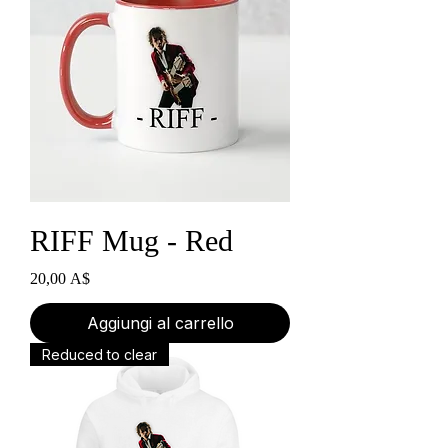
RIFF Mug - Red
Prezzo
20,00 A$
Aggiungi al carrello
Reduced to clear