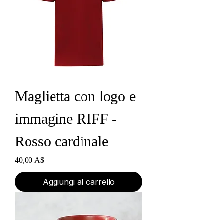
Maglietta con logo e
immagine RIFF -
Rosso cardinale
Prezzo
40,00 A$
Aggiungi al carrello