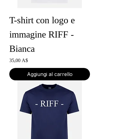
T-shirt con logo e
immagine RIFF -
Bianca
Prezzo
35,00 A$
Aggiungi al carrello