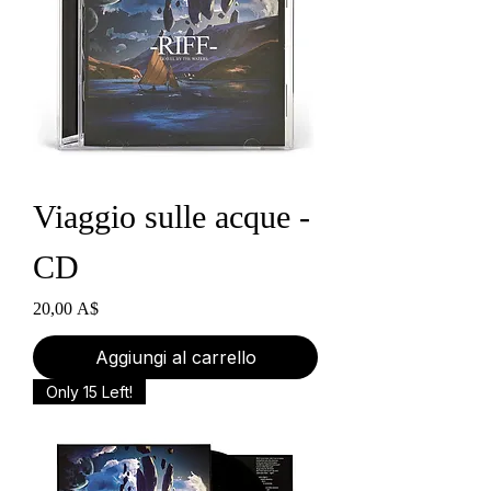
Viaggio sulle acque -
CD
Prezzo
20,00 A$
Aggiungi al carrello
Only 15 Left!