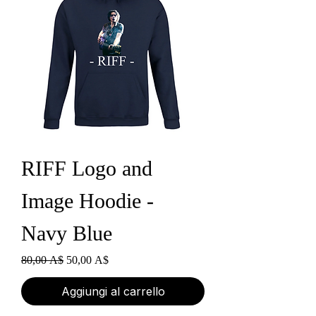
RIFF Logo and
Image Hoodie -
Navy Blue
Prezzo regolare
Prezzo scontato
80,00 A$
50,00 A$
Aggiungi al carrello