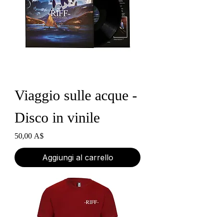
Viaggio sulle acque -
Disco in vinile
Prezzo
50,00 A$
Aggiungi al carrello