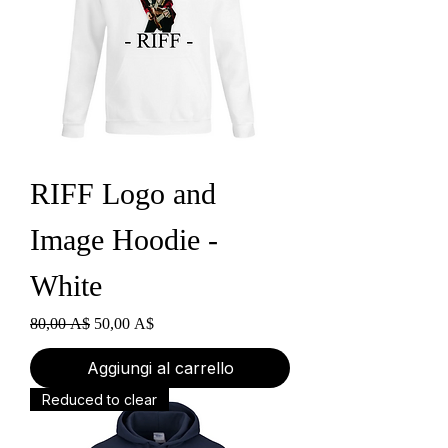
RIFF Logo and
Image Hoodie -
White
Prezzo regolare
Prezzo scontato
80,00 A$
50,00 A$
Aggiungi al carrello
Reduced to clear