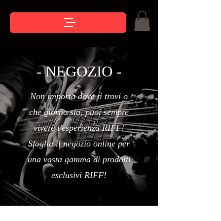
- NEGOZIO -
Non importa dove ti trovi o
che giorno sia, puoi sempre
vivere l'esperienza RIFF!
Sfoglia il negozio online per
una vasta gamma di prodotti
esclusivi RIFF!