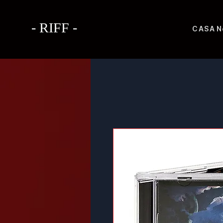
- RIFF -
CASA
N