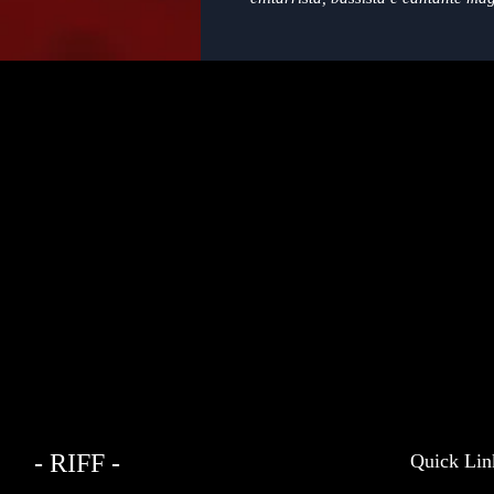
profondamente. Ideale per gli appa
l'essenza dell'insegnamento e dell'
Aggiungilo alla tua collezione e las
indimenticabile. Coinvolgi l'impare
all'eccellenza musicale.
In dotazione sono presenti un jewel c
le canzoni.
- RIFF -
Quick Lin