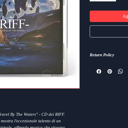
Agg
Return Policy
We want you to be com
purchase from the RIF
right, we're here to h
https://www.mrriffmu
ravel By The Waters" - CD dei RIFF.
mostra l'eccezionale talento di un
gistrale, offrendo musica che risuona