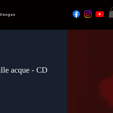
llenges
ulle acque - CD
zzo