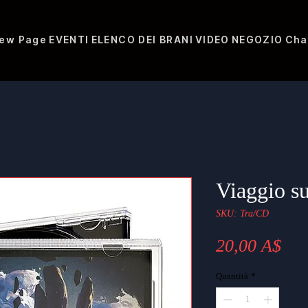
ew Page
EVENTI
ELENCO DEI BRANI
VIDEO
NEGOZIO
Cha
Viaggio s
SKU: Tra/CD
Pre
20,00 A$
Quantità
*