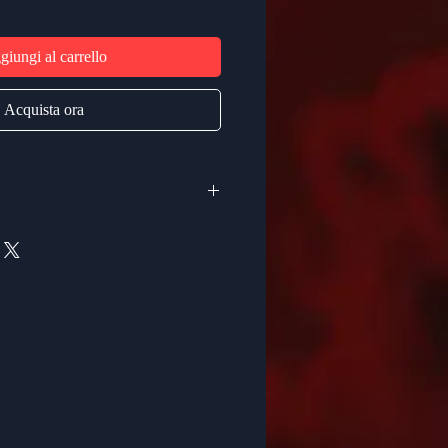
iungi al carrello
Acquista ora
pletely satisfied with your
F - Music Store. If something isn't
elp.
sic.com/return-policy