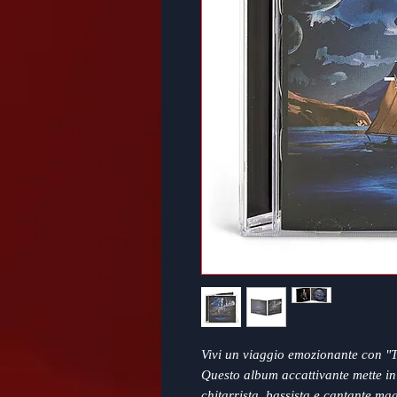
Vivi un viaggio emozionante con "T
Questo album accattivante mette in 
chitarrista, bassista e cantante ma