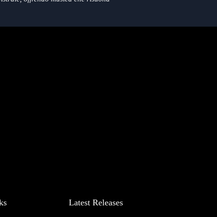
ssionati di musica, questo CD incarna
esecuzione magistrali.
cia che le melodie ti portino in un viaggio
ggiabile dedizione del RIFF all'arte e
ase e un libretto contenente i testi di tutte
ks
Latest Releases