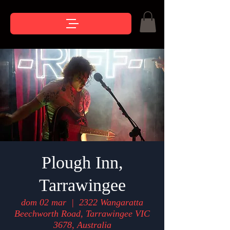
Plough Inn,
Tarrawingee
dom 02 mar
  |  
2322 Wangaratta
Beechworth Road, Tarrawingee VIC
3678, Australia