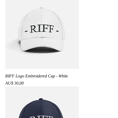
RIFF Logo Embroidered Cap - White
Preço
AU$ 30,00