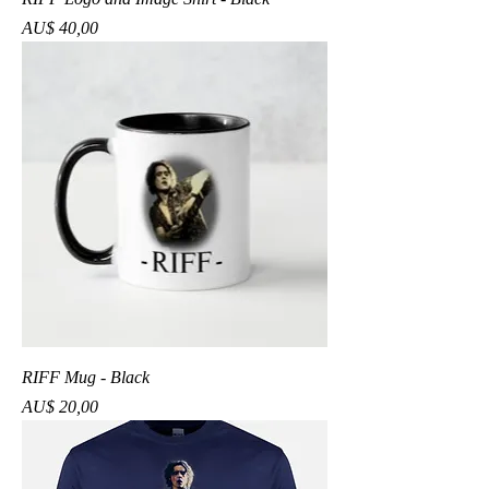
Preço
AU$ 40,00
RIFF Mug - Black
Preço
AU$ 20,00