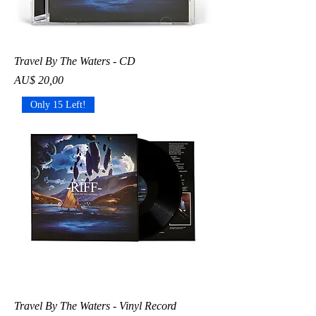
Travel By The Waters - CD
Preço
AU$ 20,00
Only 15 Left!
Travel By The Waters - Vinyl Record