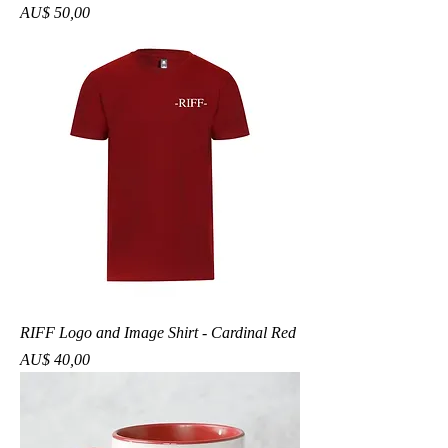
Preço
AU$ 50,00
RIFF Logo and Image Shirt - Cardinal Red
Preço
AU$ 40,00