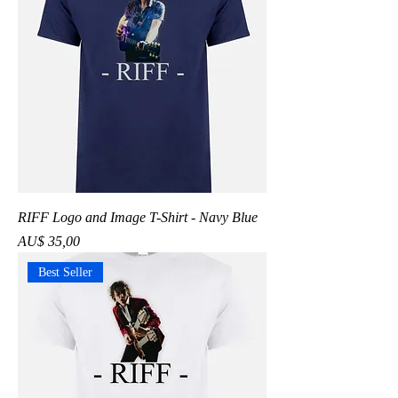
RIFF Logo and Image T-Shirt - Navy Blue
Preço
AU$ 35,00
Best Seller