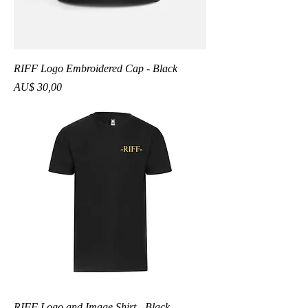
RIFF Logo Embroidered Cap - Black
Preço
AU$ 30,00
RIFF Logo and Image Shirt - Black